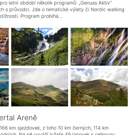
letní období několik programů: „Genuss Aktiv“
h s průvodci. Jde o tematické výlety či Nordic walking
tížnosti. Program probíhá...
lertal Areně
í 166 km sjezdovek, z toho 10 km černých, 114 km
drých. Na ně vyváží lyžaře 49 lanovek s celkovou