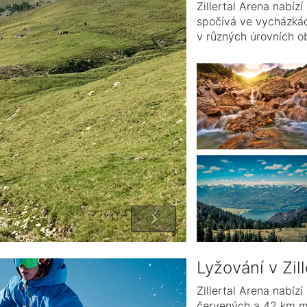
Zillertal Arena nabízí pro 
spočívá ve vycházkác
v různých úrovních ob
Lyžování v Zil
Zillertal Arena nabíz
červených a 42 km mo